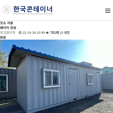
갓쇼 지붕
페이지 정보
최고관리자
22-10-29 10:49
781회
0건
본문