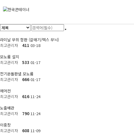
라미날 무취 합판 (갈매기/텍스 무늬)
최고관리자
411
03-18
모노륨 설치
최고관리자
533
01-17
전기온돌판넬 모노륨
최고관리자
666
01-17
에어컨
최고관리자
616
11-24
노출배관
최고관리자
790
11-24
이중창
최고관리자
608
11-09