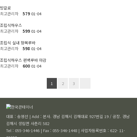
방갈로
최고관리자
579
01-04
조립식하우스
최고관리자
599
01-04
조립식 실내 향목루바
최고관리자
598
01-04
조립식하우스 편백루바 마감
최고관리자
600
01-04
1
2
3
대표 : 송영선 | Add : 본사. 경남 김해시 김해대로 927번길 19 / 공장. 경남
김해시 생림면 사촌리 582
Tel : 055-346-1446 | Fax : 055-346-1448 | 사업자등록번호 : 622- 11-