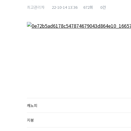
최고관리자
22-10-14 13:36
672회
0건
본문
캐노피
지붕