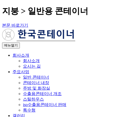
지붕 > 일반용 콘테이너
본문 바로가기
메뉴열기
회사소개
회사소개
오시는 길
주요사업
일반 콘테이너
콘테이너 내장
주방 및 화장실
수출용콘테이너 개조
스틸하우스
iso수출용콘테이너 판매
특수형
갤러리