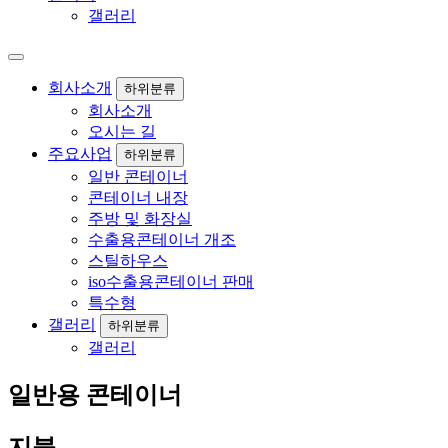
갤러리
회사소개
하위분류
회사소개
오시는 길
주요사업
하위분류
일반 콘테이너
콘테이너 내장
주방 및 화장실
수출용콘테이너 개조
스틸하우스
iso수출용콘테이너 판매
특수형
갤러리
하위분류
갤러리
일반용 콘테이너
지붕