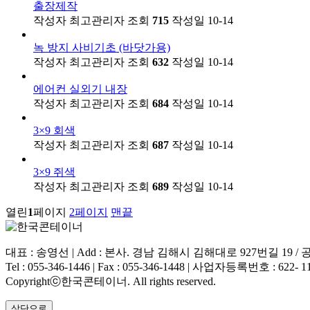
출장제작
작성자
최고관리자
조회
715
작성일
10-14
녹 방지 사비기초 (바닷가용)
작성자
최고관리자
조회
632
작성일
10-14
에어컨 실외기 내장
작성자
최고관리자
조회
684
작성일
10-14
3×9 회색
작성자
최고관리자
조회
687
작성일
10-14
3×9 쥐색
작성자
최고관리자
조회
689
작성일
10-14
열린
1
페이지
2
페이지
맨끝
대표 : 송영선 | Add : 본사. 경남 김해시 김해대로 927번길 19 
Tel : 055-346-1446 | Fax : 055-346-1448 | 사업자등록번호 : 622- 1
Copyrightⓒ한국콘테이너. All rights reserved.
상단으로