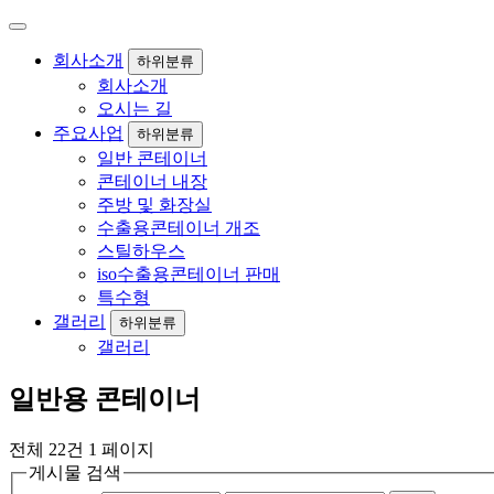
회사소개
하위분류
회사소개
오시는 길
주요사업
하위분류
일반 콘테이너
콘테이너 내장
주방 및 화장실
수출용콘테이너 개조
스틸하우스
iso수출용콘테이너 판매
특수형
갤러리
하위분류
갤러리
일반용 콘테이너
전체 22건
1 페이지
게시물 검색